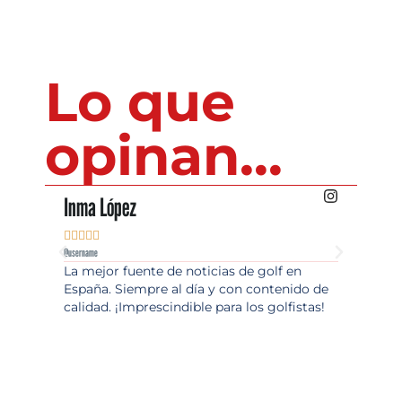
Lo que
opinan...
Inma López
Juan Pér










@username
@username
La mejor fuente de noticias de golf en
Excelente
España. Siempre al día y con contenido de
Informaci
calidad. ¡Imprescindible para los golfistas!
Totalmen