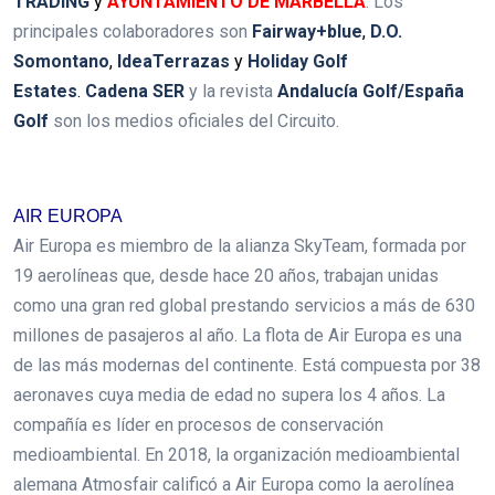
TRADING
y
AYUNTAMIENTO DE MARBELLA
.
Los
principales colaboradores son
Fairway+blue
,
D.O.
Somontano
,
IdeaTerrazas
y
Holiday Golf
Estates
.
Cadena SER
y la revista
Andalucía Golf/España
Golf
son los medios oficiales del Circuito.
.
AIR EUROPA
Air Europa es miembro de la alianza SkyTeam, formada por
19 aerolíneas que, desde hace 20 años, trabajan unidas
como una gran red global prestando servicios a más de 630
millones de pasajeros al año. La flota de Air Europa es una
de las más modernas del continente. Está compuesta por 38
aeronaves cuya media de edad no supera los 4 años. La
compañía es líder en procesos de conservación
medioambiental. En 2018, la organización medioambiental
alemana Atmosfair calificó a Air Europa como la aerolínea