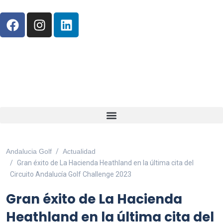
ANDALUCÍA GOLF CHALLENGE
Andalucia Golf
Actualidad
Gran éxito de La Hacienda Heathland en la última cita del
Circuito Andalucía Golf Challenge 2023
Gran éxito de La Hacienda
Heathland en la última cita del