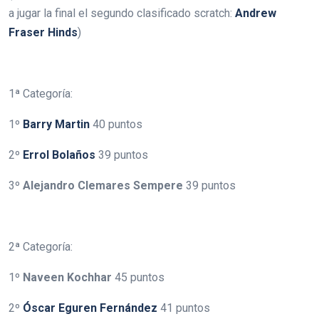
a jugar la final el segundo clasificado scratch:
Andrew
Fraser Hinds
)
.
1ª Categoría:
1º
Barry Martin
40 puntos
2º
Errol Bolaños
39 puntos
3º
Alejandro Clemares Sempere
39 puntos
.
.
2ª Categoría:
1º
Naveen Kochhar
45 puntos
2º
Óscar Eguren Fernández
41 puntos